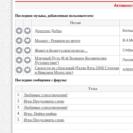
Активност
Последняя музыка, добавленная пользователем:
Песня
Дорогою Добра
Больш
Моцарт - Реквием по мечте
В.А.М
Живет в Беларусском полесье....
Сябр
Млечный Путь (К-ф 'Большое Космическое
Песни
Путешествие')
Скорости не сбрасывай (Ралли Ялта 2008 Сторчак
АЛЕК
и Николаев Moroz rmx)
Последние сообщения с форума:
Тема
1.
Любимые стихотворения!
2.
Игра:Продолжить слово
3.
Любимые стихотворения!
4.
Игра: Цифра-рифма
5.
Игра:Продолжить слово