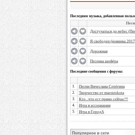
Последняя музыка, добавленная польз
Песн
Достучаться до небес (Пр
Я свободен (новинка 2017
Дорожная
Песенка шофёра
Последние сообщения с форума:
1.
Песни Вячеслава Серёгина
2.
Творчество от maestrokota
3.
Кто ..что ест прямо сейчас!!!
4.
Игра в ассоциации
5.
Игра в ГородА
Популярное в сети