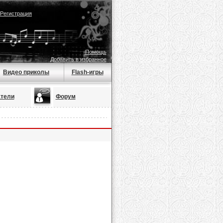
Регистрация
Помощь
Добавить в избранное
Видео приколы
Flash-игры
тели
Форум