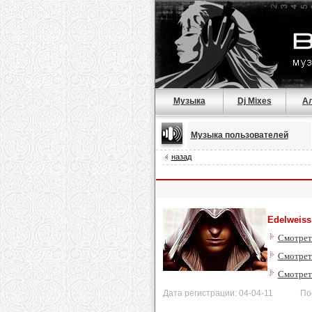
Музыка
Dj Mixes
А
Музыка пользователей
назад
Edelweiss
Смотрет
Смотреть
Смотрет
Дата регистрации: 04-04-11 После