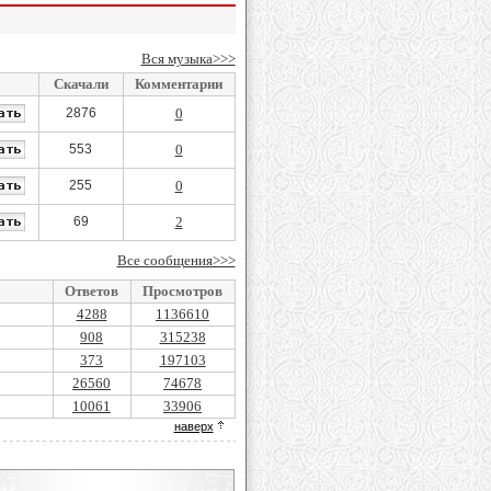
Вся музыка>>>
Скачали
Комментарии
2876
0
553
0
255
0
69
2
Все сообщения>>>
Ответов
Просмотров
4288
1136610
908
315238
373
197103
26560
74678
10061
33906
наверх