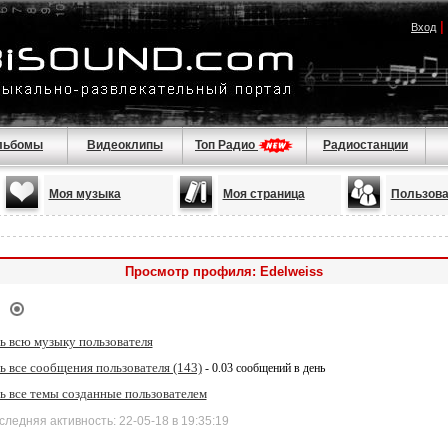
|
Вход
льбомы
Видеоклипы
Топ Радио
Радиостанции
Моя музыка
Моя страница
Пользова
Просмотр профиля: Edelweiss
ь всю музыку пользователя
 все сообщения пользователя (143)
- 0.03 сообщений в день
ь все темы созданные пользователем
дняя активность: 22-05-18 в 19:35:19