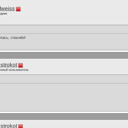
lweiss
едник
лась, спасибо!
strokot
нный пользователь
strokot