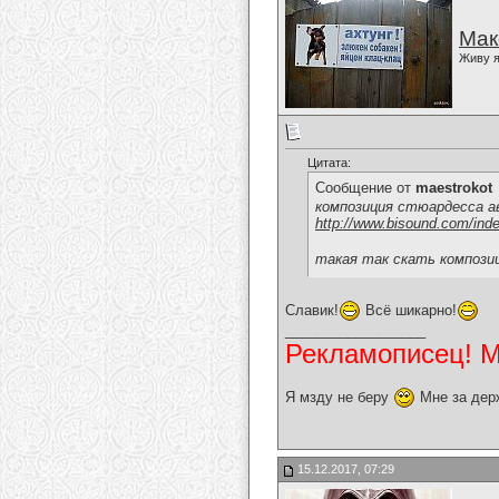
Мак
Живу я
Цитата:
Сообщение от
maestrokot
композиция стюардесса а
http://www.bisound.com/ind
такая так скать композиц
Славик!
Всё шикарно!
__________________
Рекламописец! Мо
Я мзду не беру
Мне за дер
15.12.2017, 07:29