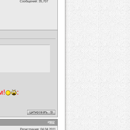
Сообщений: 35,707
м!
:
#
902
Регистрация: 04.04.2011