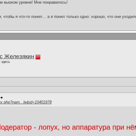
м выоком уровне! Мне понравилось!
и, чтобы я что-то понял… а я понял только одно: хорошо, что они уходил
с Железякин
 здесь
ex.php?nam...le&id=10401978
дератор - лопух, но аппаратура при нё