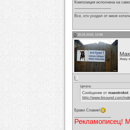
Композиция исполнена на само
__________________
___________________________
Все, кто уходил от меня хотел
30.03.2018, 14:56
Мак
Живу я
Цитата:
Сообщение от
maestrokot
http://www.bisound.com/ind
Браво Славик!
__________________
Рекламописец! Мо