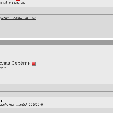
нный пользователь
hp?nam...le&id=10401978
слав Серёгин
десь
ex.php?nam...le&id=10401978