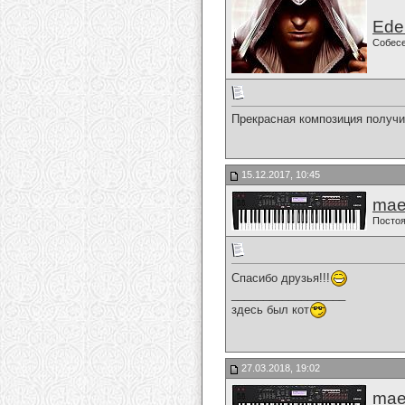
Ede
Собес
Прекрасная композиция получи
15.12.2017, 10:45
mae
Постоя
Спасибо друзья!!!
__________________
здесь был кот
27.03.2018, 19:02
mae