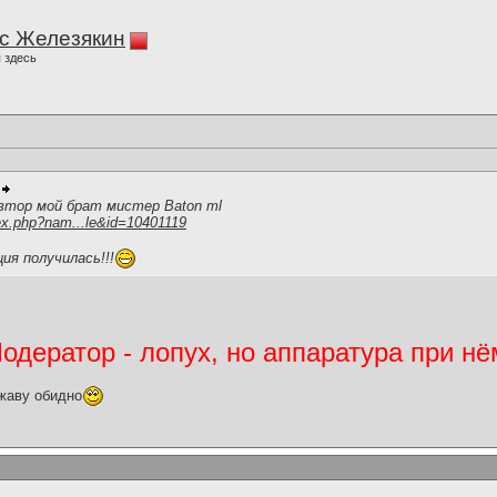
с Железякин
 здесь
втор мой брат мистер Baton ml
ex.php?nam...le&id=10401119
ия получилась!!!
дератор - лопух, но аппаратура при нё
жаву обидно