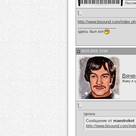
Постоя
http://www.bisound.com/index.p
__________________
здесь был кот
28.03.2018, 13:04
Вяче
Живу я з
Цитата:
Сообщение от
maestrokot
http://www.bisound.com/ind