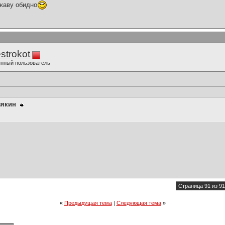
жаву обидно
strokot
нный пользователь
зякин
Страница 91 из 91
«
Предыдущая тема
|
Следующая тема
»