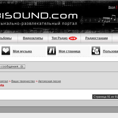
Вход
льбомы
Видеоклипы
Топ Радио
Радиостанции
Моя музыка
Моя страница
Пользов
портал
>
Ваше творчество
>
Авторская песня
ota
Страница 91 из 91