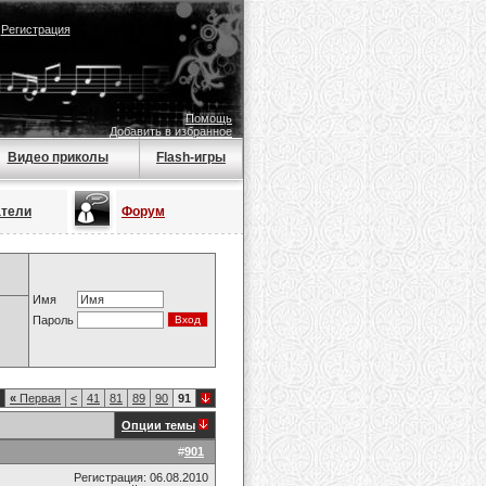
|
Регистрация
Помощь
Добавить в избранное
Видео приколы
Flash-игры
атели
Форум
Имя
Пароль
«
Первая
<
41
81
89
90
91
Опции темы
#
901
Регистрация: 06.08.2010