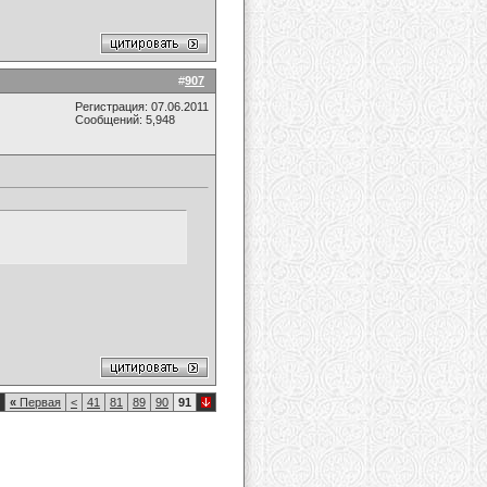
#
907
Регистрация: 07.06.2011
Сообщений: 5,948
«
Первая
<
41
81
89
90
91