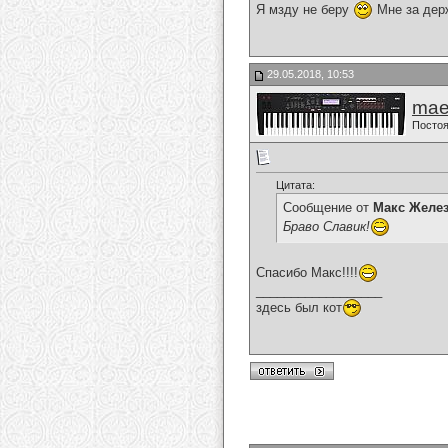
Я мзду не беру
Мне за дер
29.05.2018, 10:53
mae
Постоя
Цитата:
Сообщение от
Макс Желе
Браво Славик!
Спасибо Макс!!!!
__________________
здесь был кот