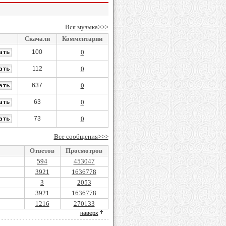
Вся музыка>>>
Скачали
Комментарии
100
0
112
0
637
0
63
0
73
0
Все сообщения>>>
Ответов
Просмотров
594
453047
3921
1636778
3
2053
3921
1636778
1216
270133
наверх