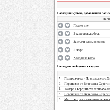
Последняя музыка, добавленная польз
Песн
Падает снег
Эта первая любовь
Застыли слёзы в глазах
В кафе
Холодные глаза
Последние сообщения с форума:
1.
Поздравлялка - Поздравляем с Д
2.
Перепевки от Вячеслава Серёги
3.
Тамара Гвердцители записала а
4.
Перепевки от Вячеслава Серёги
5.
Место встречи изменить нельзя ил