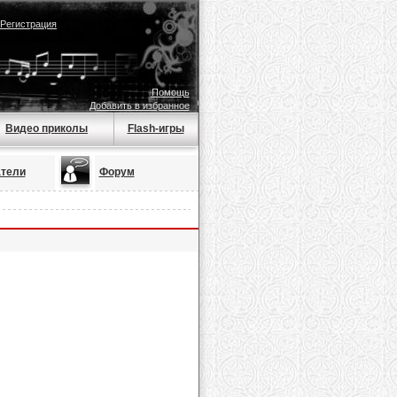
Регистрация
Помощь
Добавить в избранное
Видео приколы
Flash-игры
тели
Форум