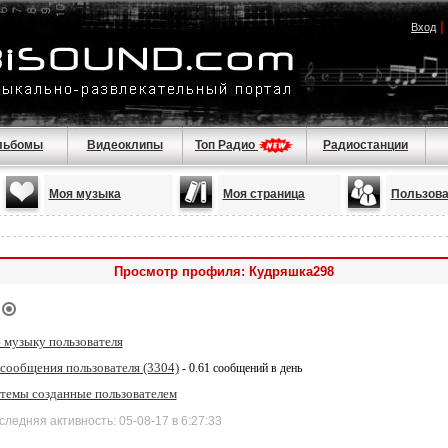
|
Вход
льбомы
Видеоклипы
Топ Радио
Радиостанции
Моя музыка
Моя страница
Пользова
Просмотр профиля: Кудряшка298
 музыку пользователя
 сообщения пользователя (3304)
- 0.61 сообщений в день
 темы созданные пользователем
дняя активность: 05-08-17 в 6:27:33