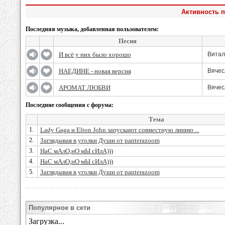
Активность п
Последняя музыка, добавленная пользователем:
Песня
И всё у них было хорошо
Витал
НАЕДИНЕ - новая версия
Вячес
АРОМАТ ЛЮБВИ
Вячес
Последние сообщения с форума:
Тема
1.
Lady Gaga и Elton John запускают совместную линию ...
2.
Заглядывая в уголки Души от panterazoom
3.
НаС мАлО,нО мЫ сИлА)))
4.
НаС мАлО,нО мЫ сИлА)))
5.
Заглядывая в уголки Души от panterazoom
Популярное в сети