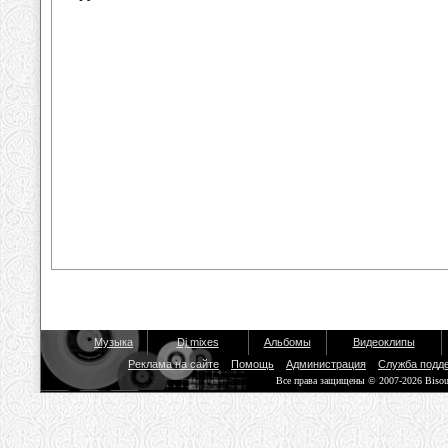
Музыка
Dj mixes
Альбомы
Видеоклипы
Реклама на сайте
Помощь
Администрация
Служба подд
Все права защищены © 2007-2026 Biso