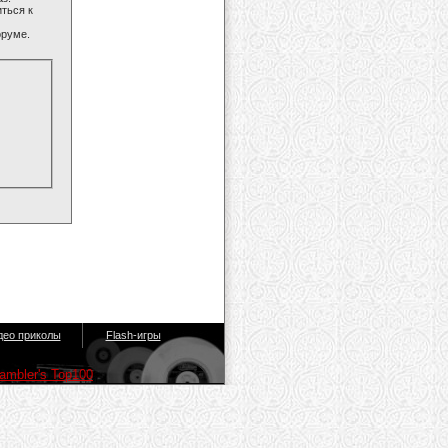
ться к
оруме.
део приколы
Flash-игры