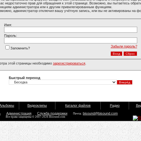
вас недостаточно прав для обращения к этой странице. Возможно, вы пытаетесь обрати
нкциям администратора или к другим привилегированным функциям.
зможно, администратор отключил вашу учётную запись, или вы не активированы на ф
Имя:
Пароль:
Забыли пароль?
Запомнить?
отра этой страницы необходимо
зарегистрироваться
.
Быстрый переход
Альбомы
Видеоклипы
Каталог файлов
Радио
Ви
ь
Администрация
Служба поддержки
bisound@bisound.com
Почта:
Все права защищены © 2007-2026 Bisound.com