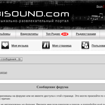
Вход
льбомы
Видеоклипы
Топ Радио
Радиостанции
Моя музыка
Моя страница
Пользов
портал
Сообщение форума
ризованы на форуме или не имеете доступа к этой странице. Это могло произойти по 
х причин:
 не авторизованы на форуме. Введите имя пользователя и пароль и попробуйте ещё ра