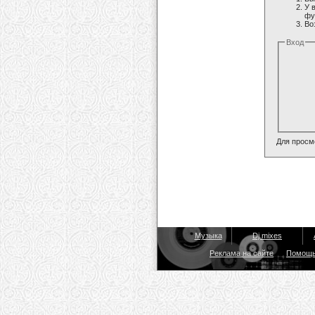
У 
фу
Во
Вход
Для просм
Музыка
Dj mixes
Реклама на сайте
Помощ