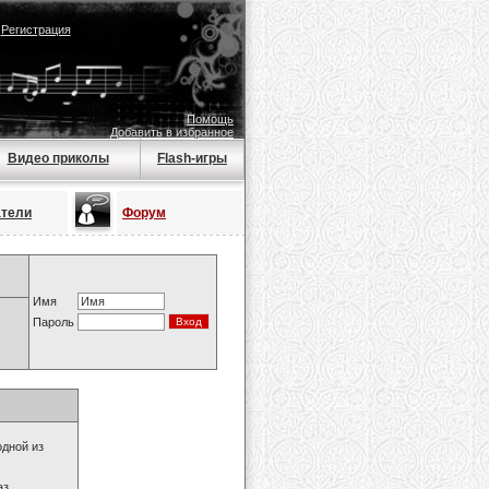
|
Регистрация
Помощь
Добавить в избранное
Видео приколы
Flash-игры
атели
Форум
Имя
Пароль
одной из
з.