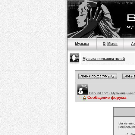
Музыка
Dj Mixes
А
Музыка пользователей
Bisound.com - Музыкальный 
Сообщение форума
Вы не авто
нескольки
Вы