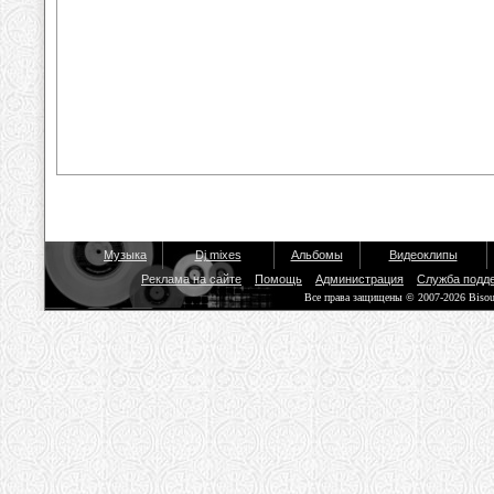
Музыка
Dj mixes
Альбомы
Видеоклипы
Реклама на сайте
Помощь
Администрация
Служба подд
Все права защищены © 2007-2026 Biso