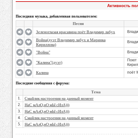
Активность по
Последняя музыка, добавленная пользователем:
Песня
Зеленоглазая красавица поёт Владимир лабух
Влади
Война(дуэт Владимир лабух и Маринка
Влади
Кириллова)
"Война"
Влади
Поют 
"Калина"(дуэт)
Кирил
Калина
поёт 
Последние сообщения с форума:
Тема
1.
Смайлик настроения на данный момент
2.
НаС мАлО,нО мЫ сИлА)))
3.
НаС мАлО,нО мЫ сИлА)))
4.
Смайлик настроения на данный момент
5.
НаС мАлО,нО мЫ сИлА)))