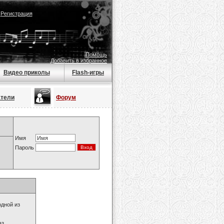
|
Регистрация
Помощь
Добавить в избранное
Видео приколы
Flash-игры
атели
Форум
Имя
Пароль
одной из
з.