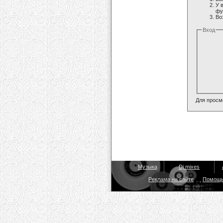
У 
фу
Во
Вход
Для просм
Музыка
Dj mixes
Реклама на сайте
Помощ