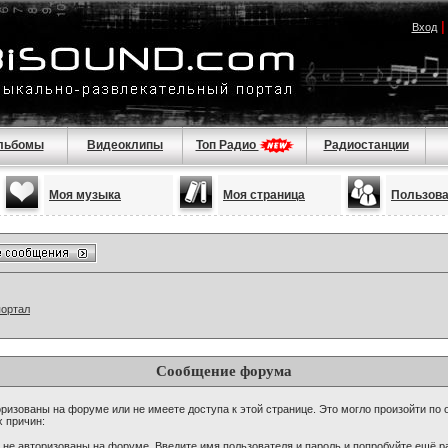
Вход
льбомы
Видеоклипы
Топ Радио
Радиостанции
Моя музыка
Моя страница
Пользов
портал
Сообщение форума
ризованы на форуме или не имеете доступа к этой странице. Это могло произойти по 
х причин:
 не авторизованы на форуме. Введите имя пользователя и пароль и попробуйте ещё ра