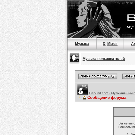
Музыка
Dj Mixes
А
Музыка пользователей
Bisound.com - Музыкальный 
Сообщение форума
Вы не авто
нескольки
Вы