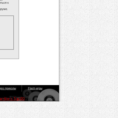
ться к
оруме.
део приколы
Flash-игры