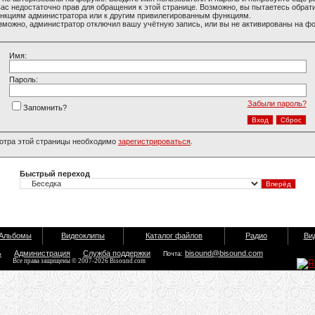
вас недостаточно прав для обращения к этой странице. Возможно, вы пытаетесь обрати
нкциям администратора или к другим привилегированным функциям.
зможно, администратор отключил вашу учётную запись, или вы не активированы на ф
Имя:
Пароль:
Забыли пароль?
Запомнить?
отра этой страницы необходимо
зарегистрироваться
.
Быстрый переход
Альбомы
Видеоклипы
Каталог файлов
Радио
Ви
ь
Администрация
Служба поддержки
bisound@bisound.com
Почта:
Все права защищены © 2007-2026 Bisound.com