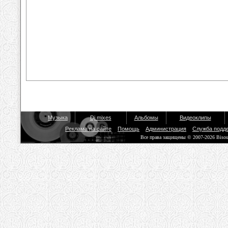
Музыка
Dj mixes
Альбомы
Видеоклипы
Реклама на сайте
Помощь
Администрация
Служба подд
Все права защищены © 2007-2026 Biso