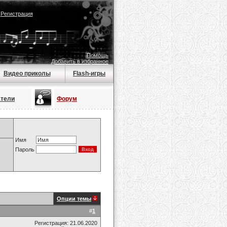
|
Регистрация
Помощь
Добавить в избранное
Видео приколы
Flash-игры
атели
Форум
Имя
Пароль
Опции темы
#
1
Регистрация: 21.06.2020