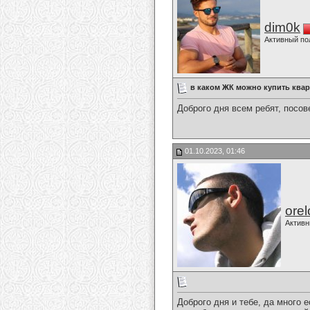
dim0k
Активный по
в каком ЖК можно купить ква
Доброго дня всем ребят, посо
01.10.2023, 01:46
orel
Активн
Доброго дня и тебе, да много 