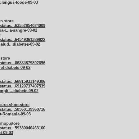
lulangus-toode-09-03
op.store
status...63552954024009
ra-r...a-sangre-09-02
e
status...64549361389822
salud...diabetes-09-02
.store
status...66884879802696
del-diabete-09-02
status...68815933149306
status...69120737497539
mpli...-diabete-09-02
euro-shop.store
status...58560139960716
et-Romania-09-03
shop.store
status...59380046463160
t-09-03