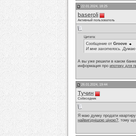
22.01.2024, 18:25
baseroli
Активный пользователь
Цитата:
Сообщение от
Groove
И мне захотелось. Думаю
А вы уже решили в каком банке
информация про
ипотеку для 
26.01.2024, 19:44
Тучин
Собеседник
Я маю думку продати квартиру
найвигіднішою ціною?
, тому що