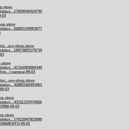
p.store
status...17809549324795
9-03
hop.store
status...62683145003077
3
alst...uro-shop.store
status...18973825179739
-03
p.store
status...41316505084349
live...l-sangue-09-03
stor...uro-shop.store
status...42885166493961
-09-03
op.store
status...43311337074920
AFORM-09-03
op.store
status...17012047823089
N-COMMENTO-09-03