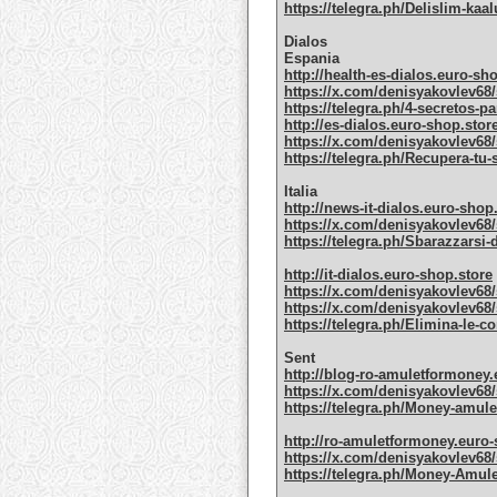
https://telegra.ph/Delislim-kaa
Dialos
Espania
http://health-es-dialos.euro-sh
https://x.com/denisyakovlev68/
https://telegra.ph/4-secretos-pa
http://es-dialos.euro-shop.stor
https://x.com/denisyakovlev68/
https://telegra.ph/Recupera-tu-
Italia
http://news-it-dialos.euro-shop
https://x.com/denisyakovlev68/
https://telegra.ph/Sbarazzarsi-
http://it-dialos.euro-shop.store
https://x.com/denisyakovlev68/
https://x.com/denisyakovlev68/
https://telegra.ph/Elimina-le-co
Sent
http://blog-ro-amuletformoney.
https://x.com/denisyakovlev68/
https://telegra.ph/Money-amul
http://ro-amuletformoney.euro-
https://x.com/denisyakovlev68/
https://telegra.ph/Money-Amule