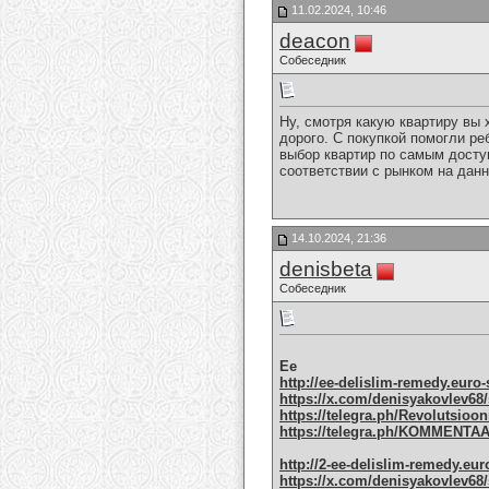
11.02.2024, 10:46
deacon
Собеседник
Ну, смотря какую квартиру вы 
дорого. С покупкой помогли р
выбор квартир по самым досту
соответствии с рынком на дан
14.10.2024, 21:36
denisbeta
Собеседник
Ee
http://ee-delislim-remedy.euro
https://x.com/denisyakovlev68/
https://telegra.ph/Revolutsioon
https://telegra.ph/KOMMENTAA
http://2-ee-delislim-remedy.eur
https://x.com/denisyakovlev68/