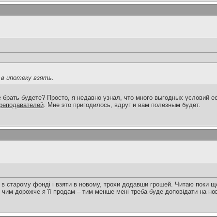
 в ипотеку взять.
 брать будете? Просто, я недавно узнал, что много выгодных условий ес
преподавателей
. Мне это пригодилось, вдруг и вам полезным будет.
 в старому фонді і взяти в новому, трохи додавши грошей. Читаю поки 
 чим дорожче я її продам – тим менше мені треба буде доповідати на нов