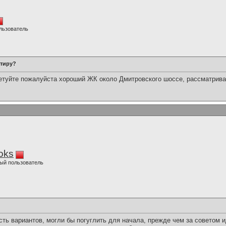
льзователь
ртиру?
ветуйте пожалуйста хороший ЖК около Дмитровского шоссе, рассматрив
oks
ый пользователь
есть вариантов, могли бы погуглить для начала, прежде чем за советом и