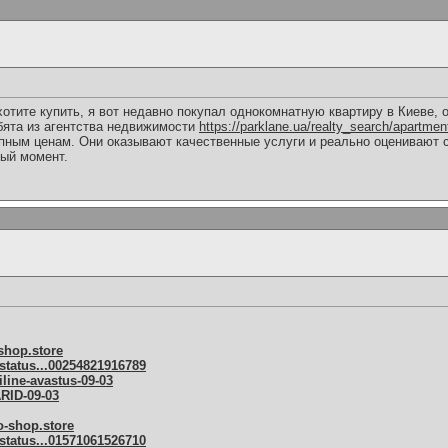
хотите купить, я вот недавно покупал однокомнатную квартиру в Киеве,
ебята из агентства недвижимости
https://parklane.ua/realty_search/apartmen
пным ценам. Они оказывают качественные услуги и реально оценивают с
ный момент.
-shop.store
status...00254821916789
iline-avastus-09-03
RID-09-03
o-shop.store
status...01571061526710