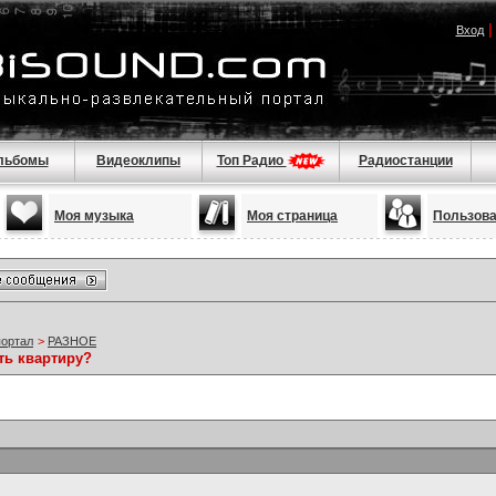
Вход
льбомы
Видеоклипы
Топ Радио
Радиостанции
Моя музыка
Моя страница
Пользов
портал
>
РАЗНОЕ
ть квартиру?