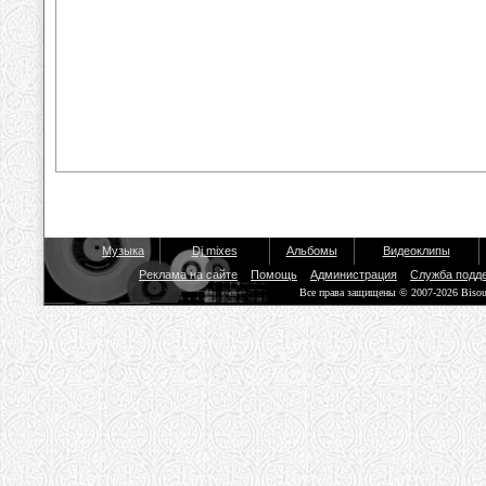
Музыка
Dj mixes
Альбомы
Видеоклипы
Реклама на сайте
Помощь
Администрация
Служба подд
Все права защищены © 2007-2026 Biso