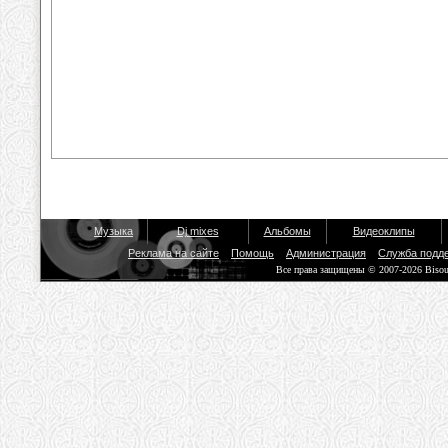
Музыка
Dj mixes
Альбомы
Видеоклипы
Реклама на сайте
Помощь
Администрация
Служба подд
Все права защищены © 2007-2026 Biso