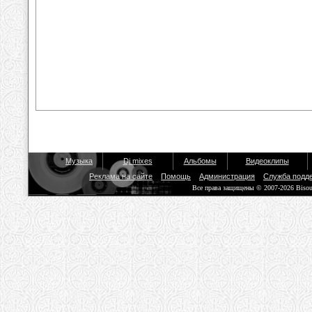
Музыка
Dj mixes
Альбомы
Видеоклипы
Реклама на сайте
Помощь
Администрация
Служба подд
Все права защищены © 2007-2026 Biso