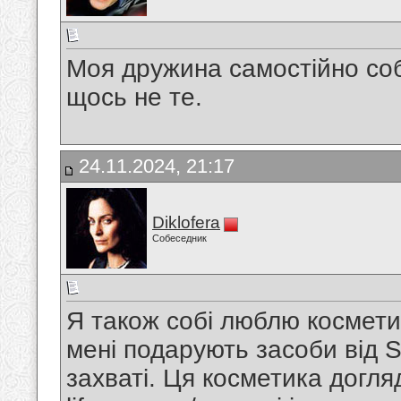
Моя дружина самостійно соб
щось не те.
24.11.2024, 21:17
Diklofera
Собеседник
Я також собі люблю космети
мені подарують засоби від S
захваті. Ця косметика догл