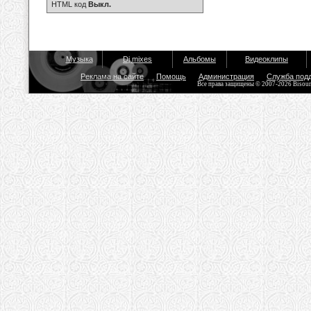
HTML код
Выкл.
Музыка
Dj mixes
Альбомы
Видеоклипы
Реклама на сайте
Помощь
Администрация
Служба под
Все права защищены © 2007-2026 Bisou