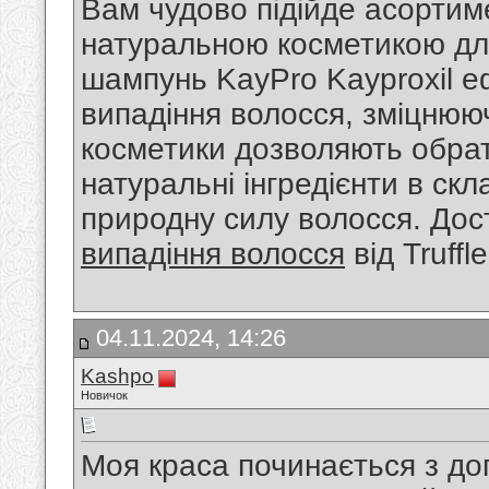
Вам чудово підійде асортиме
натуральною косметикою для
шампунь KayPro Kayproxil е
випадіння волосся, зміцнююч
косметики дозволяють обрат
натуральні інгредієнти в скл
природну силу волосся. Дост
випадіння волосся
від Truff
04.11.2024, 14:26
Kashpo
Новичок
Моя краса починається з до