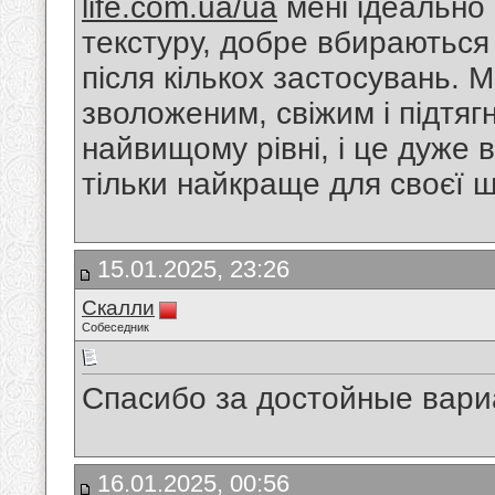
life.com.ua/ua
мені ідеально
текстуру, добре вбираються
після кількох застосувань. 
зволоженим, свіжим і підтяг
найвищому рівні, і це дуже
тільки найкраще для своєї ш
15.01.2025, 23:26
Скалли
Собеседник
Спасибо за достойные вари
16.01.2025, 00:56