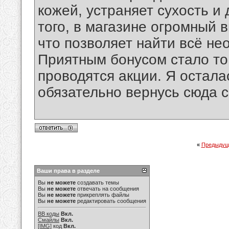
кожей, устраняет сухость и
того, в магазине огромный
что позволяет найти всё не
Приятным бонусом стало то,
проводятся акции. Я остала
обязательно вернусь сюда с
«
Предыдущ
Ваши права в разделе
Вы
не можете
создавать темы
Вы
не можете
отвечать на сообщения
Вы
не можете
прикреплять файлы
Вы
не можете
редактировать сообщения
BB коды
Вкл.
Смайлы
Вкл.
[IMG]
код
Вкл.