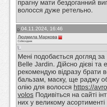
прагну мати бездоганний ви
волосся дуже ретельно.
04.11.2024, 16:46
Людмила Маркова
Собеседник
Мені подобається догляд за 
Belle Jardin. Дійсно дієві т
рекомендую відразу брати в
бальзам, маску, ще раджу о
олію для волосся
https://avr
volos
Подивіться на сайті ін
них у великому асортименті 