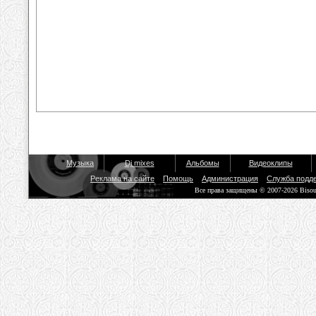
Музыка
Dj mixes
Альбомы
Видеоклипы
Реклама на сайте
Помощь
Администрация
Служба подд
Все права защищены © 2007-2026 Biso