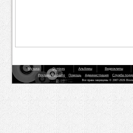
Музыка
Dj mixes
Альбомы
Видеоклипы
Реклама на сайте
Помощь
Администрация
Служба подд
Все права защищены © 2007-2026 Biso