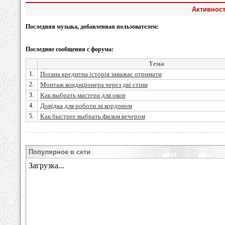
Активност
Последняя музыка, добавленная пользователем:
Последние сообщения с форума:
Тема
1.
Погана кредитна історія заважає отримати
2.
Монтаж кондиціонера через дві стіни
3.
Как выбрать мастера для окон
4.
Довідка для роботи за кордоном
5.
Как быстрее выбрать фильм вечером
Популярное в сети