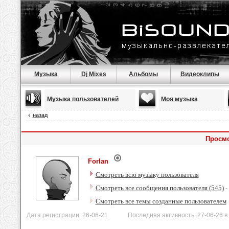
Музыка
Dj Mixes
Альбомы
Видеоклипы
Музыка пользователей
Моя музыка
назад
Просмо
Forlan
Смотреть всю музыку пользователя
Смотреть все сообщения пользователя (545)
-
Смотреть все темы созданные пользователем
Дата регистрации: 26-06-21 Последняя активность: 27-06-26 в 