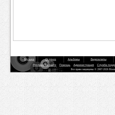
Музыка
Dj mixes
Альбомы
Видеоклипы
Реклама на сайте
Помощь
Администрация
Служба подд
Все права защищены © 2007-2026 Biso