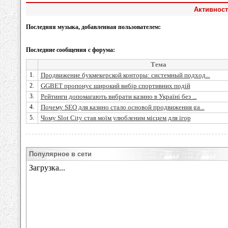
Активност
Последняя музыка, добавленная пользователем:
Последние сообщения с форума:
Тема
1.
Продвижение букмекерской конторы: системный подход...
2.
GGBET пропонує широкий вибір спортивних подій
3.
Рейтинги допомагають вибрати казино в Україні без ...
4.
Почему SEO для казино стало основой продвижения ga...
5.
Чому Slot City став моїм улюбленим місцем для ігор
Популярное в сети