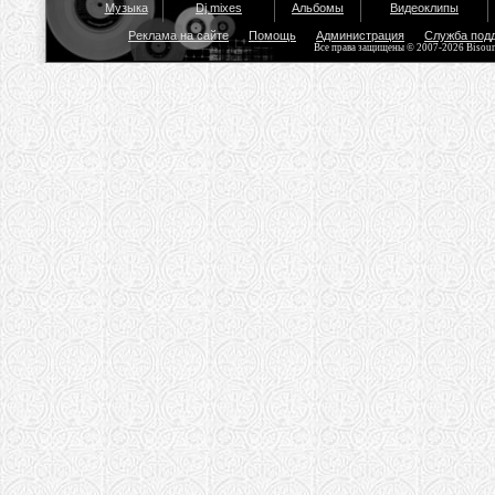
Музыка
Dj mixes
Альбомы
Видеоклипы
Реклама на сайте
Помощь
Администрация
Служба под
Все права защищены © 2007-2026 Bisou