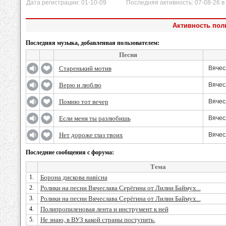
Дата регистрации: 01-10-09 Последняя активность: 07-08-26 в 
Активность пол
Последняя музыка, добавленная пользователем:
Песня
Старенький мотив
Вячес
Верю и люблю
Вячес
Помню тот вечер
Вячес
Если меня ты разлюбишь
Вячес
Нет дороже глаз твоих
Вячес
Последние сообщения с форума:
Тема
1.
Борона дискова навісна
2.
Ролики на песни Вячеслава Серёгина от Лилии Баймух...
3.
Ролики на песни Вячеслава Серёгина от Лилии Баймух...
4.
Полипропиленовая лента и инструмент к ней
5.
Не знаю, в ВУЗ какой страны поступить.