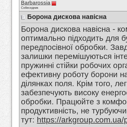
Barbarossia
Собеседник
Борона дискова навісна
Борона дискова навісна - ко
оптимально підходить для бу
передпосівної обробки. Завд
залишки перемішуються інте
пружинні стійки робочих орг
ефективну роботу борони на
ділянках поля. Крім того, лег
забезпечують високу енерго
обробки. Працюйте з комфо
продуктивність, не турбуюч
тут:
https://arkgroup.com.ua/p