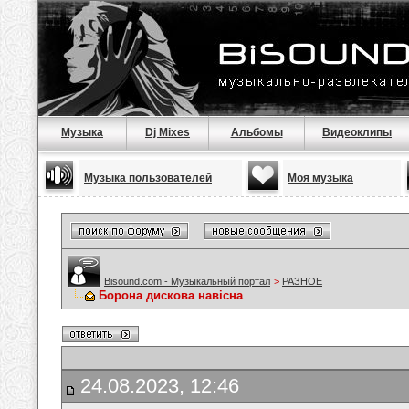
Музыка
Dj Mixes
Альбомы
Видеоклипы
Музыка пользователей
Моя музыка
Bisound.com - Музыкальный портал
>
РАЗНОЕ
Борона дискова навісна
24.08.2023, 12:46