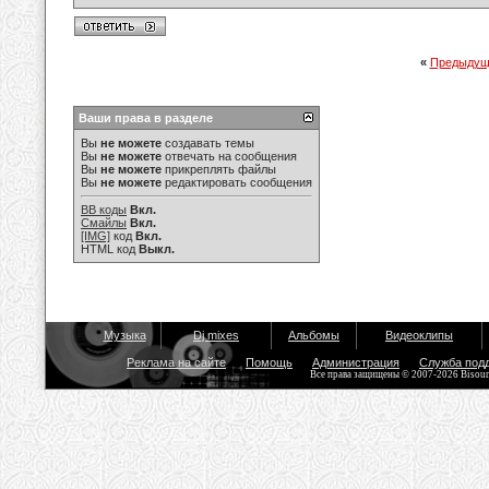
«
Предыдущ
Ваши права в разделе
Вы
не можете
создавать темы
Вы
не можете
отвечать на сообщения
Вы
не можете
прикреплять файлы
Вы
не можете
редактировать сообщения
BB коды
Вкл.
Смайлы
Вкл.
[IMG]
код
Вкл.
HTML код
Выкл.
Музыка
Dj mixes
Альбомы
Видеоклипы
Реклама на сайте
Помощь
Администрация
Служба под
Все права защищены © 2007-2026 Bisou