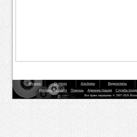
Музыка
Dj mixes
Альбомы
Видеоклипы
Реклама на сайте
Помощь
Администрация
Служба подд
Все права защищены © 2007-2026 Biso