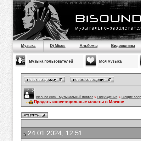
Музыка
Dj Mixes
Альбомы
Видеоклипы
Музыка пользователей
Моя музыка
Bisound.com - Музыкальный портал
>
Обсуждения
>
Общие воп
Продать инвестиционные монеты в Москве
24.01.2024, 12:51