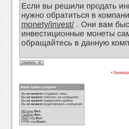
Если вы решили продать ин
нужно обратиться в компа
monety/invest/
. Они вам быс
инвестиционные монеты сам
обращайтесь в данную ком
«
Предыдущ
Ваши права в разделе
Вы
не можете
создавать темы
Вы
не можете
отвечать на сообщения
Вы
не можете
прикреплять файлы
Вы
не можете
редактировать сообщения
BB коды
Вкл.
Смайлы
Вкл.
[IMG]
код
Вкл.
HTML код
Выкл.