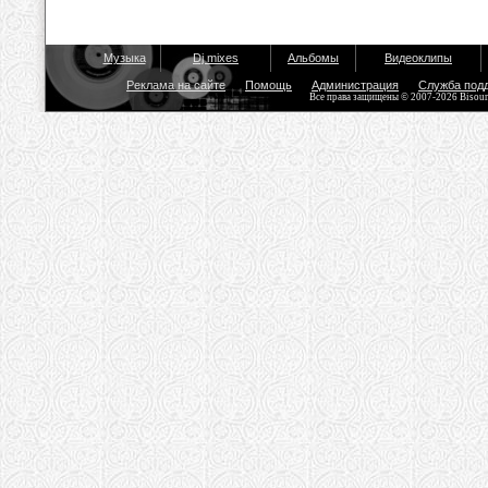
Музыка
Dj mixes
Альбомы
Видеоклипы
Реклама на сайте
Помощь
Администрация
Служба под
Все права защищены © 2007-2026 Bisou