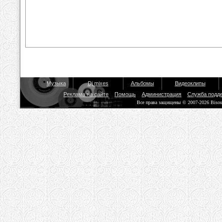
Музыка
Dj mixes
Альбомы
Видеоклипы
Реклама на сайте
Помощь
Администрация
Служба подд
Все права защищены © 2007-2026 Biso