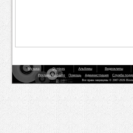
Музыка
Dj mixes
Альбомы
Видеоклипы
Реклама на сайте
Помощь
Администрация
Служба подд
Все права защищены © 2007-2026 Biso