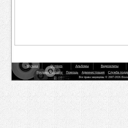
Музыка
Dj mixes
Альбомы
Видеоклипы
Реклама на сайте
Помощь
Администрация
Служба подд
Все права защищены © 2007-2026 Biso