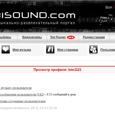
|
Вход
льбомы
Видеоклипы
Топ Радио
Радиостанции
Моя музыка
Моя страница
Пользова
Просмотр профиля: toto1121
 музыку пользователя
 сообщения пользователя (142)
- 0.13 сообщений в день
 темы созданные пользователем
дняя активность: 29-11-23 в 2:32:26