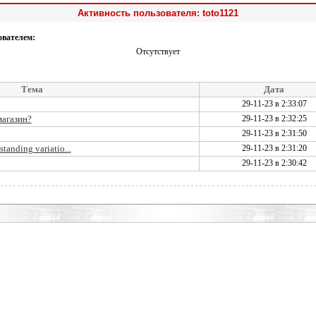
Активность пользователя: toto1121
ователем:
Отсутствует
Тема
Дата
29-11-23 в 2:33:07
магазин?
29-11-23 в 2:32:25
29-11-23 в 2:31:50
tanding variatio...
29-11-23 в 2:31:20
29-11-23 в 2:30:42