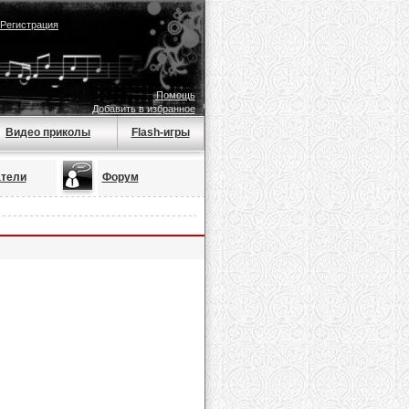
Регистрация
Помощь
Добавить в избранное
Видео приколы
Flash-игры
тели
Форум