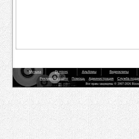
Музыка
Dj mixes
Альбомы
Видеоклипы
Реклама на сайте
Помощь
Администрация
Служба подд
Все права защищены © 2007-2026 Biso