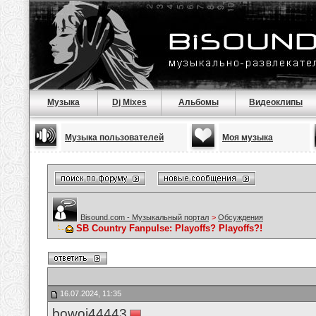
Музыка
Dj Mixes
Альбомы
Видеоклипы
Музыка пользователей
Моя музыка
Bisound.com - Музыкальный портал
>
Обсуждения
SB Country Fanpulse: Playoffs? Playoffs?!
16.07.2024, 11:35
bowoj44443