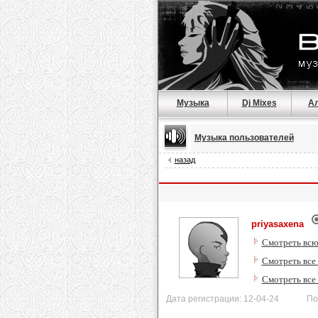
Музыка
Dj Mixes
А
Музыка пользователей
назад
priyasaxena
Смотреть всю
Смотреть все 
Смотреть все
Дата регистрации: 12-04-24 После