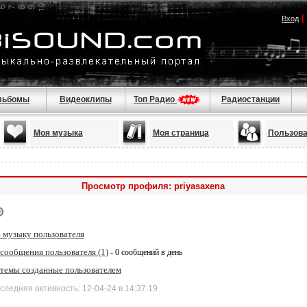
|
Вход
льбомы
Видеоклипы
Топ Радио
Радиостанции
Моя музыка
Моя страница
Пользова
Просмотр профиля: priyasaxena
 музыку пользователя
сообщения пользователя (1)
- 0 сообщений в день
 темы созданные пользователем
дняя активность: 12-04-24 в 14:37:19