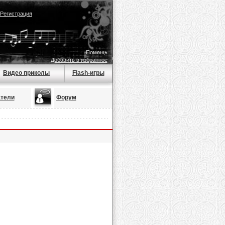
Регистрация
Помощь
Добавить в избранное
Видео приколы
Flash-игры
тели
Форум