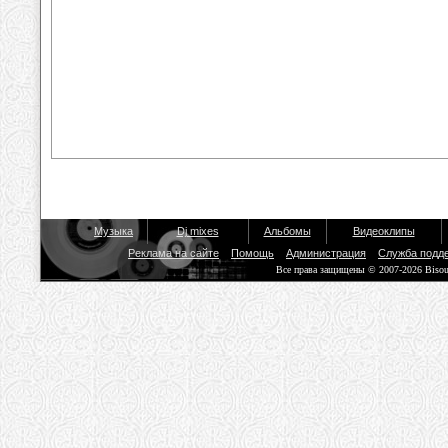
Музыка
Dj mixes
Альбомы
Видеоклипы
Реклама на сайте
Помощь
Администрация
Служба подд
Все права защищены © 2007-2026 Biso