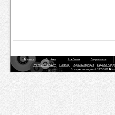
Музыка
Dj mixes
Альбомы
Видеоклипы
Реклама на сайте
Помощь
Администрация
Служба подд
Все права защищены © 2007-2026 Biso