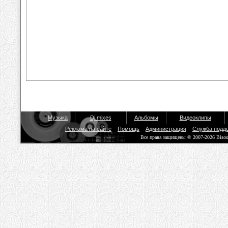
Музыка
Dj mixes
Альбомы
Видеоклипы
Реклама на сайте
Помощь
Администрация
Служба подд
Все права защищены © 2007-2026 Biso