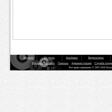
Музыка
Dj mixes
Альбомы
Видеоклипы
Реклама на сайте
Помощь
Администрация
Служба подд
Все права защищены © 2007-2026 Biso