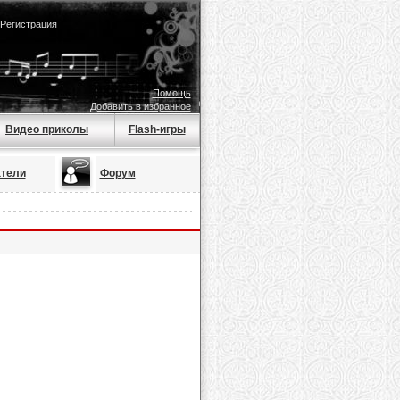
Регистрация
Помощь
Добавить в избранное
Видео приколы
Flash-игры
тели
Форум