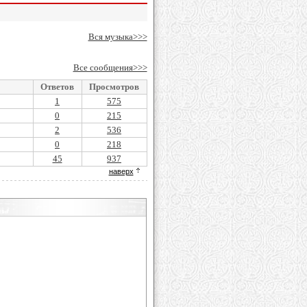
Вся музыка>>>
Все сообщения>>>
Ответов
Просмотров
1
575
0
215
2
536
0
218
45
937
наверх