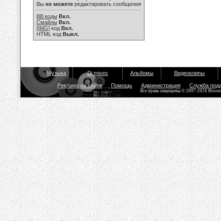
Вы
не можете
редактировать сообщения
BB коды
Вкл.
Смайлы
Вкл.
[IMG]
код
Вкл.
HTML код
Выкл.
Музыка
Dj mixes
Альбомы
Видеоклипы
Реклама на сайте
Помощь
Администрация
Служба под
Все права защищены © 2007-2026 Bisou