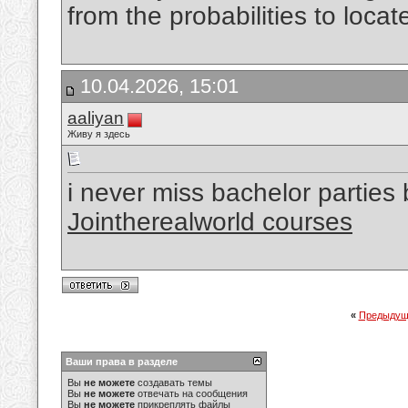
from the probabilities to locat
10.04.2026, 15:01
aaliyan
Живу я здесь
i never miss bachelor parties 
Jointherealworld courses
«
Предыдущ
Ваши права в разделе
Вы
не можете
создавать темы
Вы
не можете
отвечать на сообщения
Вы
не можете
прикреплять файлы