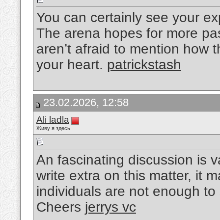
You can certainly see your exp
The arena hopes for more pas
aren’t afraid to mention how th
your heart.
patrickstash
23.02.2026, 12:58
Ali ladla
Живу я здесь
An fascinating discussion is 
write extra on this matter, it 
individuals are not enough to
Cheers
jerrys vc