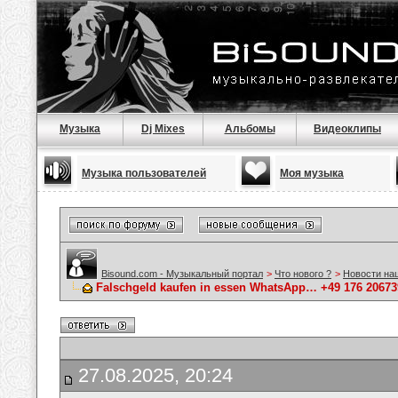
Музыка
Dj Mixes
Альбомы
Видеоклипы
Музыка пользователей
Моя музыка
Bisound.com - Музыкальный портал
>
Что нового ?
>
Новости на
Falschgeld kaufen in essen WhatsApp… +49 176 2067397
27.08.2025, 20:24