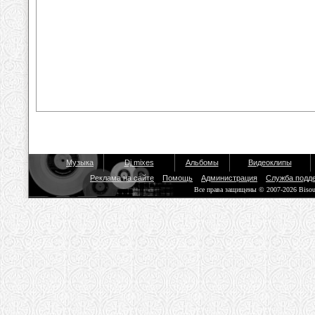
Музыка
Dj mixes
Альбомы
Видеоклипы
Реклама на сайте
Помощь
Администрация
Служба подд
Все права защищены © 2007-2026 Biso