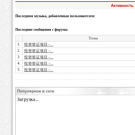
Активность 
Последняя музыка, добавленная пользователем:
Последние сообщения с форума:
Тема
1.
投资签证项目 –...
2.
投资签证项目 –...
3.
投资签证项目 –...
4.
投资签证项目 –...
5.
投资签证项目 –...
Популярное в сети