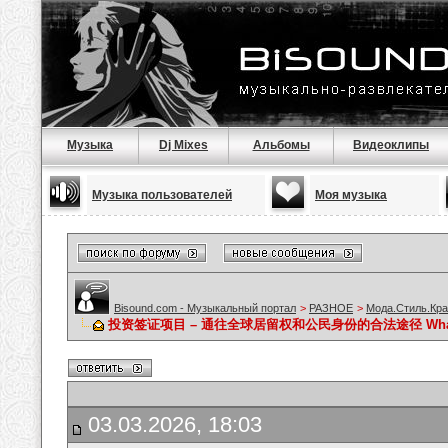
Музыка
Dj Mixes
Альбомы
Видеоклипы
Музыка пользователей
Моя музыка
Bisound.com - Музыкальный портал
>
РАЗНОЕ
>
Мода.Стиль.Кра
投资签证项目 – 通往全球居留权和公民身份的合法途径 WhatsAp
03.03.2026, 18:03