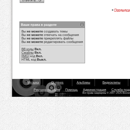
«
Предыдущ
Ваши права в разделе
Вы
не можете
создавать темы
Вы
не можете
отвечать на сообщения
Вы
не можете
прикреплять файлы
Вы
не можете
редактировать сообщения
BB коды
Вкл.
Смайлы
Вкл.
[IMG]
код
Вкл.
HTML код
Выкл.
Музыка
Dj mixes
Альбомы
Видеоклипы
Реклама на сайте
Помощь
Администрация
Служба под
Все права защищены © 2007-2026 Bisou