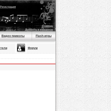
Регистрация
Помощь
Добавить в избранное
Видео приколы
Flash-игры
тели
Форум