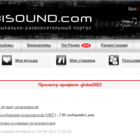
|
Вход
льбомы
Видеоклипы
Топ Радио
Радиостанции
Моя музыка
Моя страница
Пользова
Просмотр профиля: global2023
 музыку пользователя
 сообщения пользователя (1887)
- 2.96 сообщений в день
 темы созданные пользователем
дняя активность: 04-08-26 в 12:06:52