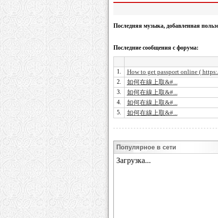
Последняя музыка, добавленная польз
Последние сообщения с форума:
1.
How to get passport online ( https
2.
如何在線上取&#...
3.
如何在線上取&#...
4.
如何在線上取&#...
5.
如何在線上取&#...
Популярное в сети