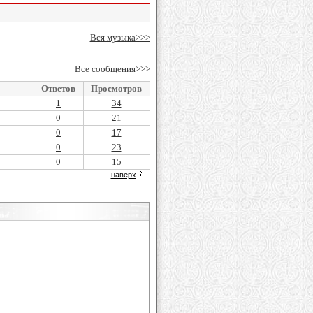
Вся музыка>>>
Все сообщения>>>
Ответов
Просмотров
1
34
0
21
0
17
0
23
0
15
наверх