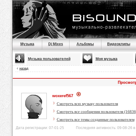
Музыка
Dj Mixes
Альбомы
Видеоклипы
Музыка пользователей
Моя музыка
назад
Просмотр
woxeref567
Смотреть всю музыку пользователя
Смотреть все сообщения пользователя (16836
Смотреть все темы созданные пользователем
Дата регистрации: 07-01-25 Последняя активность: 09-08-26 в 