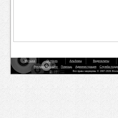
Музыка
Dj mixes
Альбомы
Видеоклипы
Реклама на сайте
Помощь
Администрация
Служба подд
Все права защищены © 2007-2026 Biso