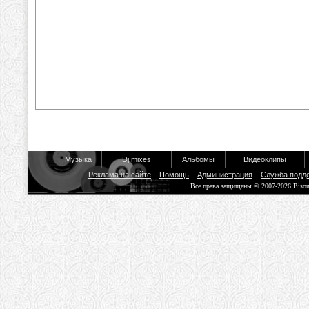
Музыка
Dj mixes
Альбомы
Видеоклипы
Реклама на сайте
Помощь
Администрация
Служба подд
Все права защищены © 2007-2026 Biso