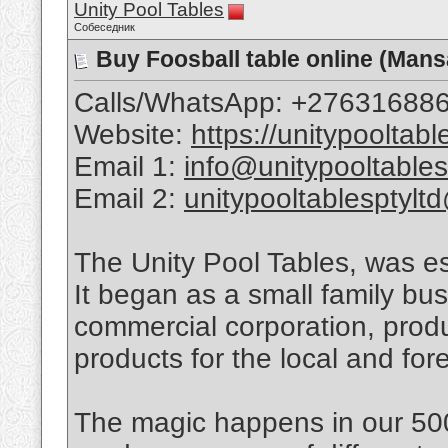
Unity Pool Tables
Собеседник
Buy Foosball table online (Ma
Calls/WhatsApp: +27631688
Website:
https://unitypooltab
Email 1:
info@unitypooltable
Email 2:
unitypooltablesptyl
The Unity Pool Tables, was e
It began as a small family bu
commercial corporation, produ
products for the local and for
The magic happens in our 50