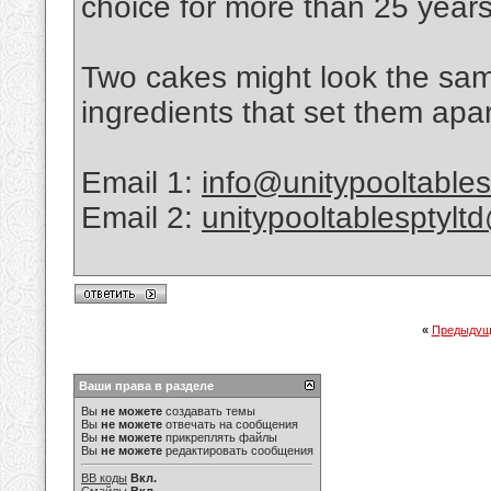
choice for more than 25 years
Two cakes might look the same
ingredients that set them apar
Email 1:
info@unitypooltable
Email 2:
unitypooltablesptyl
«
Предыдущ
Ваши права в разделе
Вы
не можете
создавать темы
Вы
не можете
отвечать на сообщения
Вы
не можете
прикреплять файлы
Вы
не можете
редактировать сообщения
BB коды
Вкл.