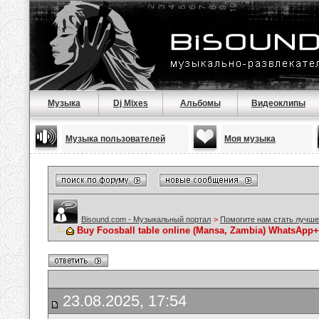
Музыка
Dj Mixes
Альбомы
Видеоклипы
Музыка пользователей
Моя музыка
Bisound.com - Музыкальный портал
>
Помогите нам стать лучше
Buy Foosball table online (Mansa, Zambia) WhatsApp
23.08.2025, 17:54