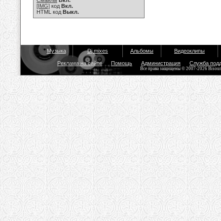
Смайлы
Вкл.
[IMG]
код
Вкл.
HTML код
Выкл.
Музыка
Dj mixes
Альбомы
Видеоклипы
Реклама на сайте
Помощь
Администрация
Служба под
Все права защищены © 2007-2026 Bisou