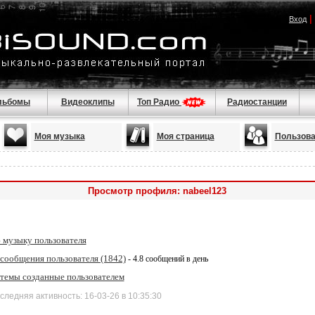
|
Вход
льбомы
Видеоклипы
Топ Радио
Радиостанции
Моя музыка
Моя страница
Пользова
Просмотр профиля: nabeel123
 музыку пользователя
 сообщения пользователя (1842)
- 4.8 сообщений в день
 темы созданные пользователем
дняя активность: 16-03-26 в 10:35:30