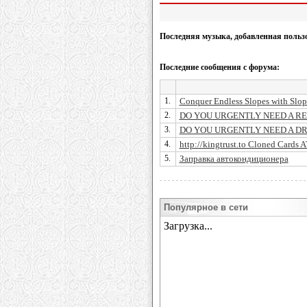
Последняя музыка, добавленная польз
Последние сообщения с форума:
1.
Conquer Endless Slopes with Slop
2.
DO YOU URGENTLY NEED A REAL
3.
DO YOU URGENTLY NEED A DRIV
4.
http://kingtrust.to Cloned Card
5.
Заправка автокондиционера
Популярное в сети