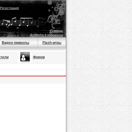
Регистрация
Помощь
Добавить в избранное
Видео приколы
Flash-игры
тели
Форум