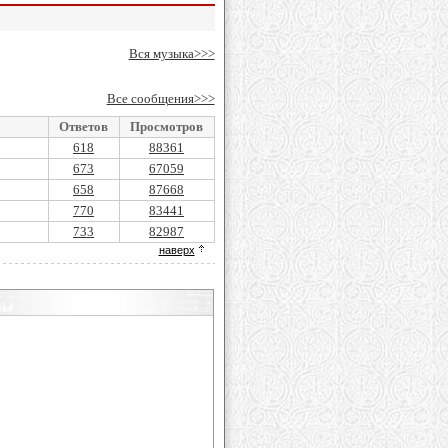
Вся музыка>>>
Все сообщения>>>
Ответов
Просмотров
618
88361
673
67059
658
87668
770
83441
733
82987
наверх