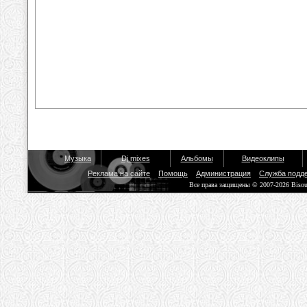
Музыка
Dj mixes
Альбомы
Видеоклипы
Реклама на сайте
Помощь
Администрация
Служба подд
Все права защищены © 2007-2026 Biso