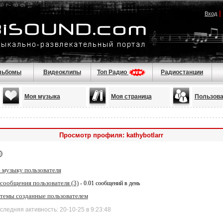
|
Вход
льбомы
Видеоклипы
Топ Радио
Радиостанции
Моя музыка
Моя страница
Пользова
Просмотр профиля: kathybotlarr
 музыку пользователя
сообщения пользователя (3)
- 0.01 сообщений в день
 темы созданные пользователем
дняя активность: 20-10-25 в 9:23:48