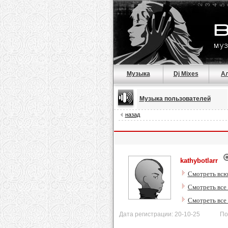
Музыка
Dj Mixes
А
Музыка пользователей
назад
kathybotlarr
Смотреть всю
Смотреть все 
Смотреть все
Дата регистрации: 20-10-25 После