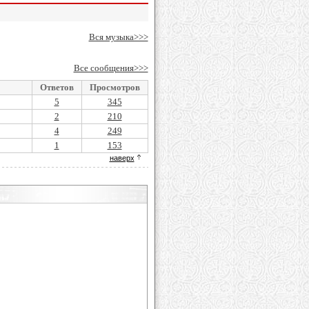
Вся музыка>>>
Все сообщения>>>
Ответов
Просмотров
5
345
2
210
4
249
1
153
наверх