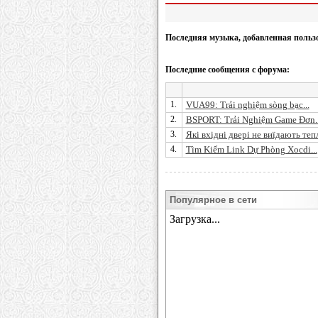
Последняя музыка, добавленная польз
Последние сообщения с форума:
1.
VUA99: Trải nghiệm sòng bạc...
2.
BSPORT: Trải Nghiệm Game Đơn..
3.
Які вхідні двері не виїдають теп
4.
Tìm Kiếm Link Dự Phòng Xocdi...
Популярное в сети