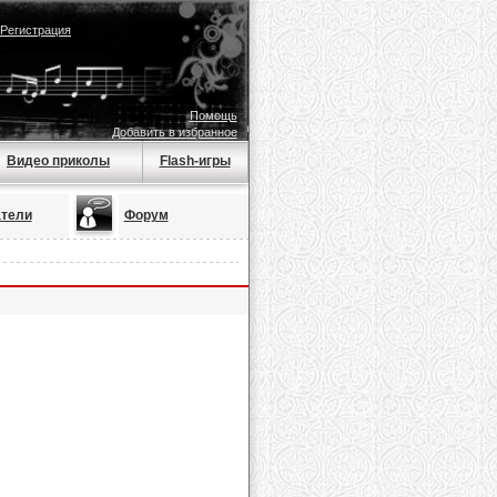
Регистрация
Помощь
Добавить в избранное
Видео приколы
Flash-игры
тели
Форум