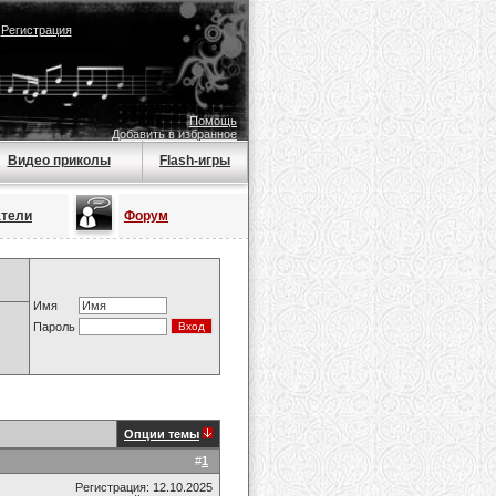
|
Регистрация
Помощь
Добавить в избранное
Видео приколы
Flash-игры
атели
Форум
Имя
Пароль
Опции темы
#
1
Регистрация: 12.10.2025