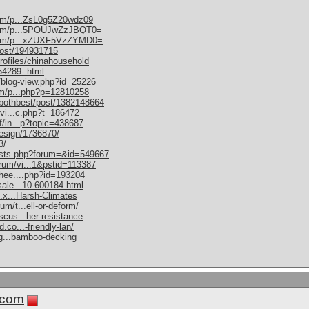
com/p...ZsL0g5Z20wdz09
a.com/p...5POUJwZzJBQT0=
a.com/p...xZUXF5VzZYMD0=
/post/194931715
rofiles/chinahousehold
54289-.html
/blog-view.php?id=25226
rum/p...php?p=12810258
bothbest/post/1382148664
/vi...c.php?t=186472
f/in...p?topic=438687
design/1736870/
3/
osts.php?forum=&id=549667
rum/vi...1&pstid=113387
shee....php?id=193204
sale...10-600184.html
s.x...Harsh-Climates
m/t...ell-or-deform/
scus...her-resistance
co...-friendly-lan/
org...bamboo-decking
.com