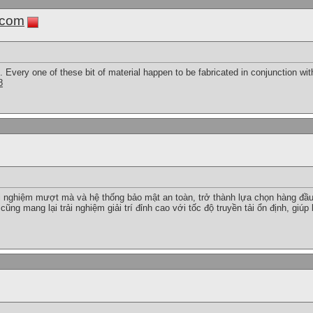
.com
. Every one of these bit of material happen to be fabricated in conjunction with
8
i nghiệm mượt mà và hệ thống bảo mật an toàn, trở thành lựa chọn hàng đ
cũng mang lại trải nghiệm giải trí đỉnh cao với tốc độ truyền tải ổn định, giú