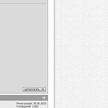
#
5
Регистрация: 30.05.2023
Сообщений: 1,852