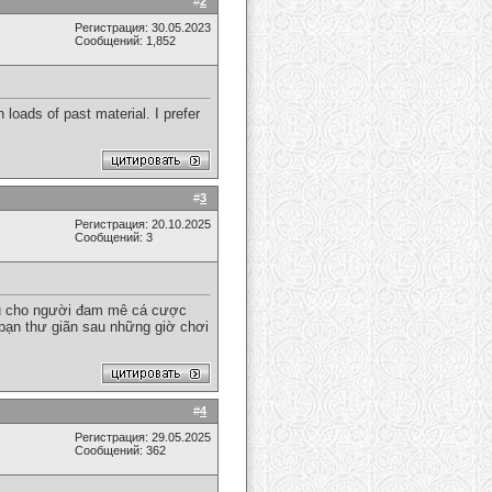
#
2
Регистрация: 30.05.2023
Сообщений: 1,852
 loads of past material. I prefer
#
3
Регистрация: 20.10.2025
Сообщений: 3
ầu cho người đam mê cá cược
p bạn thư giãn sau những giờ chơi
#
4
Регистрация: 29.05.2025
Сообщений: 362