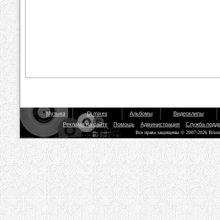
Музыка
Dj mixes
Альбомы
Видеоклипы
Реклама на сайте
Помощь
Администрация
Служба подд
Все права защищены © 2007-2026 Biso