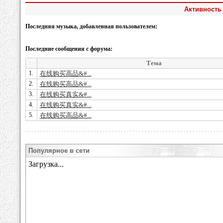
Активность 
Последняя музыка, добавленная пользователем:
Последние сообщения с форума:
Тема
1.
在线购买高品&#...
2.
在线购买高品&#...
3.
在线购买真实&#...
4.
在线购买真实&#...
5.
在线购买高品&#...
Популярное в сети