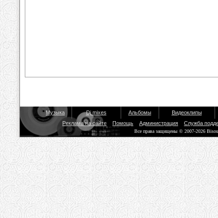
Музыка
Dj mixes
Альбомы
Видеоклипы
Реклама на сайте
Помощь
Администрация
Служба подд
Все права защищены © 2007-2026 Biso