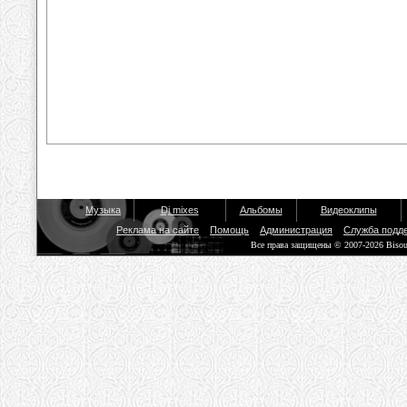
Музыка
Dj mixes
Альбомы
Видеоклипы
Реклама на сайте
Помощь
Администрация
Служба подд
Все права защищены © 2007-2026 Biso